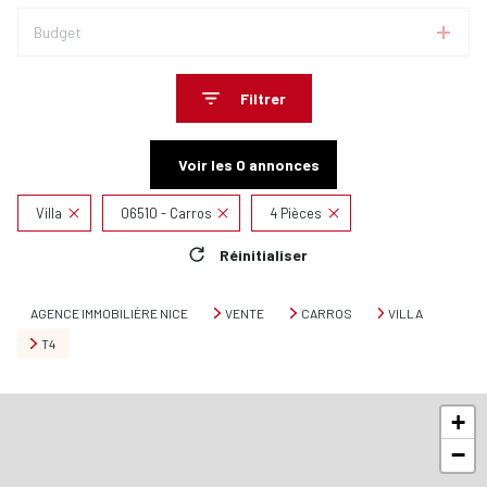
Budget
Filtrer
Voir les
0
annonces
Villa
06510 - Carros
4 Pièces
Réinitialiser
AGENCE IMMOBILIÈRE NICE
VENTE
CARROS
VILLA
T4
+
−