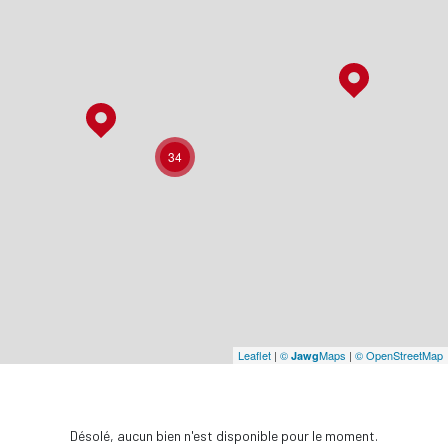
34
Leaflet
|
©
Maps
|
© OpenStreetMap
Jawg
Désolé, aucun bien n'est disponible pour le moment.