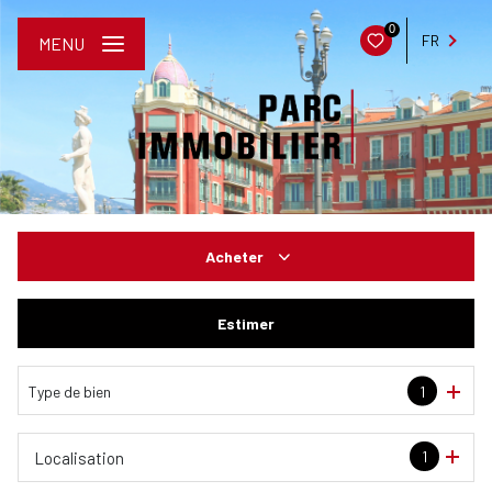
0
FR
MENU
Acheter
De l'ancien
Estimer
De l'immo pro
Type de bien
1
1
Localisation