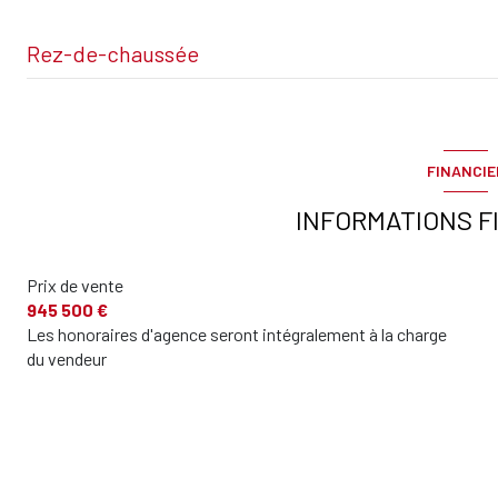
Rez-de-chaussée
Appartement
Sous-sol
FINANCIE
garage
INFORMATIONS F
terrain
Prix de vente
945 500 €
Les honoraires d'agence seront intégralement à la charge
du vendeur