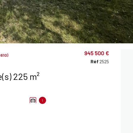
945 500 €
610)
Réf
2525
Bastide 7 pièce(s) 225 m²
1