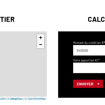
TIER
CALC
+
Montant du crédit (en €)
−
Votre apport (en €) *
ENVOYER
aflet
|
©
Maps
|
© OpenStreetMap
Jawg