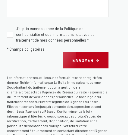
J'ai pris connaissance de la Politique de
confidentialité et des informations relatives au
traitement de mes données personnelles *
* Champs obligatoires
ENVOYER
Les informations recueillies sur ce formulaire sont enregistrées
dans un fichier informatisé par La Boite Immo agissant comme
Sous-traitant du traitement pour la gestion de la
clientèle/prospects de l'Agence / du Réseau qui reste Responsable
du Traitement de vos Données personnelles. La base légale du
traitement repose sur l'intérêt légitime de l'Agence / du Réseau.
Elles sont conservées jusqu'à demande de suppression et sont
destinées à l'Agence / au Réseau. Conformément à la loi «
informatique et libertés », vous disposez des droits d’accès, de
rectification, d’effacement, d’opposition, de limitation et de
portabilité de vos données. Vous pouvez retirer votre
consentement à tout moment en contactant directement l’Agence