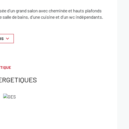
osée d'un grand salon avec cheminée et hauts plafonds
 salle de bains, d'une cuisine et d'un wc indépendants.
uvant aisément être réuni) composé de: salon avec
, un wc indépendant.
US
artie plat d'environ 12 600 M2, complanté d'arbres
ux.
TIQUE
ERGETIQUES