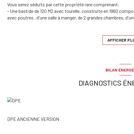
Vous serez séduits par cette propriété rare comprenant:
- Une bastide de 120 M2 avec tourelle, construite en 1960 comp
avec poutres , d'une salle à manger, de 2 grandes chambres, d'une
En bon état.
- Un appartement-villa de 70 M2 ( séparé de la bastide mais po
cheminée et cuisine ouverte, 2 belles chambres, une salle d'eau
AFFICHER PL
L'ensemble a été construit sur un magnifique terrain en grande p
fruitiers et d'une trés belle végétation.
Le terrain a la particularité de pouvoir accueillir plusieurs cheva
Honoraires charge acquéreur.
BILAN ÉNERGÉ
A voir !
DIAGNOSTICS ÉN
DPE ANCIENNE VERSION