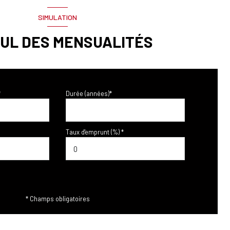
SIMULATION
UL DES MENSUALITÉS
*
Durée (années)*
Taux d'emprunt (%) *
* Champs obligatoires