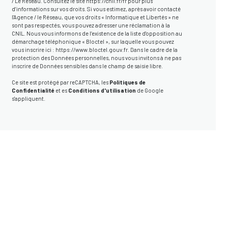
/ Le Réseau. Consultez le site
https://cnil.fr/fr
pour plus
d’informations sur vos droits. Si vous estimez, après avoir contacté
l'Agence / le Réseau, que vos droits « Informatique et Libertés » ne
sont pas respectés, vous pouvez adresser une réclamation à la
CNIL. Nous vous informons de l’existence de la liste d'opposition au
démarchage téléphonique « Bloctel », sur laquelle vous pouvez
vous inscrire ici :
https://www.bloctel.gouv.fr
. Dans le cadre de la
protection des Données personnelles, nous vous invitons à ne pas
inscrire de Données sensibles dans le champ de saisie libre.
Ce site est protégé par reCAPTCHA, les
Politiques de
Confidentialité
et es
Conditions d'utilisation
de Google
s'appliquent.