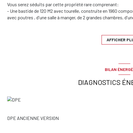
Vous serez séduits par cette propriété rare comprenant:
- Une bastide de 120 M2 avec tourelle, construite en 1960 comp
avec poutres , d'une salle à manger, de 2 grandes chambres, d'une
En bon état.
- Un appartement-villa de 70 M2 ( séparé de la bastide mais po
cheminée et cuisine ouverte, 2 belles chambres, une salle d'eau
AFFICHER PL
L'ensemble a été construit sur un magnifique terrain en grande p
fruitiers et d'une trés belle végétation.
Le terrain a la particularité de pouvoir accueillir plusieurs cheva
Honoraires charge acquéreur.
BILAN ÉNERGÉ
A voir !
DIAGNOSTICS ÉN
DPE ANCIENNE VERSION