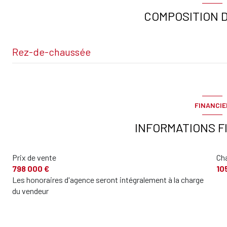
COMPOSITION D
Rez-de-chaussée
Salon
FINANCIE
chambre
INFORMATIONS F
Salle de douche
Prix de vente
Ch
Toilettes
798 000 €
10
mezzanine
Les honoraires d'agence seront intégralement à la charge
du vendeur