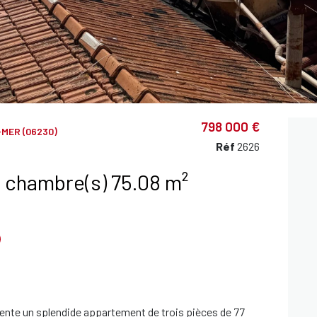
798 000 €
MER (06230)
Réf
2626
Appartement 3 pièce(s) 2 chambre(s) 75.08 m²
 vente un splendide appartement de trois pièces de 77