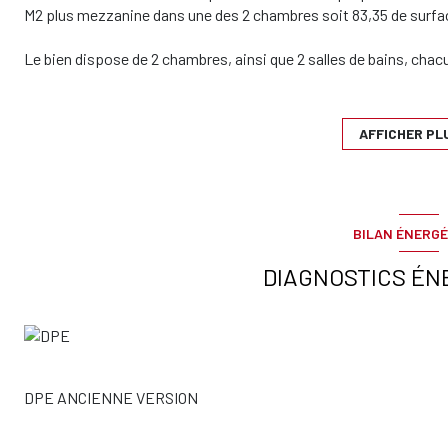
M2 plus mezzanine dans une des 2 chambres soit 83,35 de surfac
Le bien dispose de 2 chambres, ainsi que 2 salles de bains, ch
allie prestations de grande qualité et charme de l’ancien.
Niché au dernier étage, il bénéficie de très hauts plafonds ainsi q
AFFICHER PL
Proche de toutes commodités, cet appartement saura vous sédu
principale.
Il est empreint de calme et de la beauté de l’ancien, sans ascen
BILAN ÉNERGÉ
Un bien d’exception aux prestations remarquables.
DIAGNOSTICS ÉN
Soumis au statut de la copropriété. Charges courantes mensuell
Estimation du coût annuel d'énergie du logement : Entre 840 € 
1 140€ ( Montant estimé des dépenses annuelles d'énergie pour u
auxquels ce bien est exposé sont disponibles sur le site Géorisq
DPE ANCIENNE VERSION