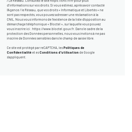
/ Le Réseau. Consultez le site
https://cnil.fr/fr
pour plus
d’informations sur vos droits. Si vous estimez, après avoir contacté
l'Agence / le Réseau, que vos droits « Informatique et Libertés » ne
sont pas respectés, vous pouvez adresser une réclamation à la
CNIL. Nous vous informons de l’existence de la liste d'opposition au
démarchage téléphonique « Bloctel », sur laquelle vous pouvez
vous inscrire ici :
https://www.bloctel.gouv.fr
. Dans le cadre de la
protection des Données personnelles, nous vous invitons à ne pas
inscrire de Données sensibles dans le champ de saisie libre.
Ce site est protégé par reCAPTCHA, les
Politiques de
Confidentialité
et es
Conditions d'utilisation
de Google
s'appliquent.