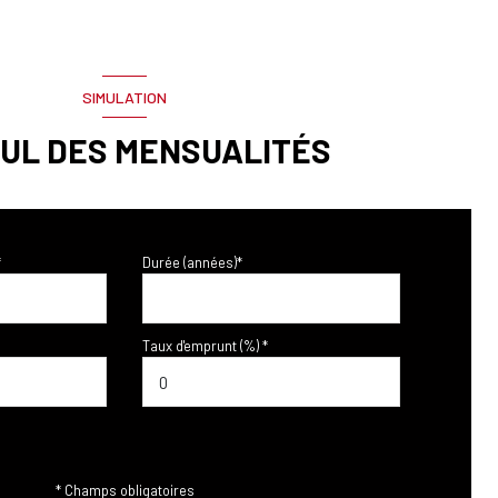
SIMULATION
UL DES MENSUALITÉS
*
Durée (années)*
Taux d'emprunt (%) *
* Champs obligatoires