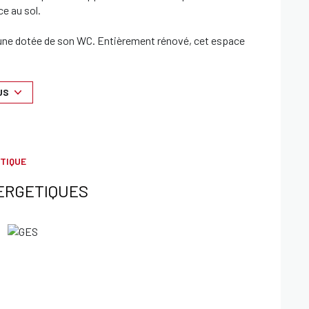
e au sol.
acune dotée de son WC. Entièrement rénové, cet espace
ue d’une vue mer et d’une vue sur les toits.
US
ire, que ce soit comme pied-à-terre ou résidence
seur, avec des charges très modérées.
TIQUE
ERGETIQUES
es 105 euros par mois .
et
n usage standard). Les informations sur les risques
ues : georisques.gouv.fr