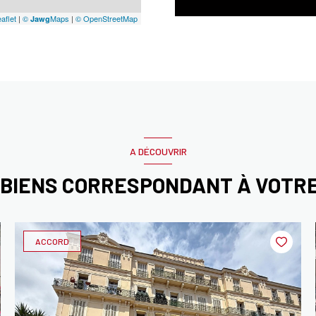
aflet
|
©
Maps
|
© OpenStreetMap
Jawg
A DÉCOUVRIR
 BIENS CORRESPONDANT À VOTR
ACCORD