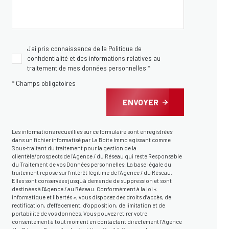
J'ai pris connaissance de la Politique de
confidentialité et des informations relatives au
traitement de mes données personnelles *
* Champs obligatoires
ENVOYER
Les informations recueillies sur ce formulaire sont enregistrées
dans un fichier informatisé par La Boite Immo agissant comme
Sous-traitant du traitement pour la gestion de la
clientèle/prospects de l'Agence / du Réseau qui reste Responsable
du Traitement de vos Données personnelles. La base légale du
traitement repose sur l'intérêt légitime de l'Agence / du Réseau.
Elles sont conservées jusqu'à demande de suppression et sont
destinées à l'Agence / au Réseau. Conformément à la loi «
informatique et libertés », vous disposez des droits d’accès, de
rectification, d’effacement, d’opposition, de limitation et de
portabilité de vos données. Vous pouvez retirer votre
consentement à tout moment en contactant directement l’Agence