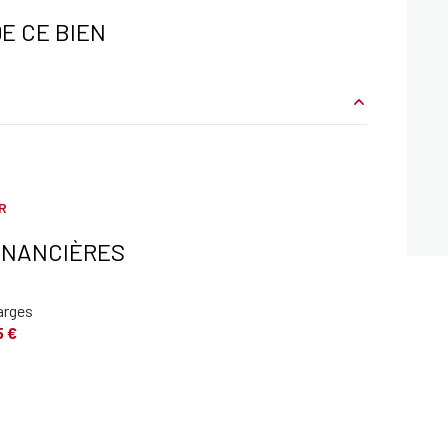
E CE BIEN
37 m²
m²
R
m²
INANCIÈRES
m²
arges
m²
5 €
m²