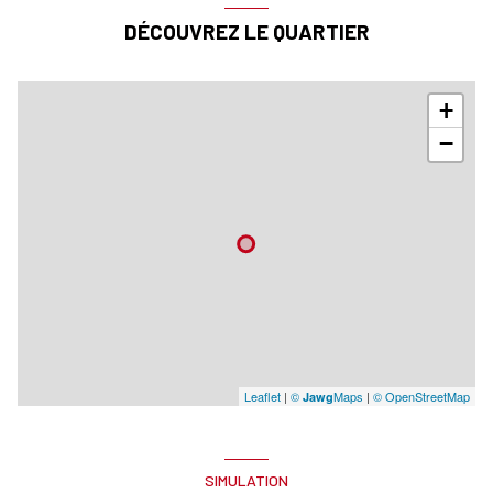
DÉCOUVREZ LE QUARTIER
+
−
Leaflet
|
©
Maps
|
© OpenStreetMap
Jawg
SIMULATION