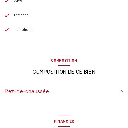
cave
terrasse
interphone
COMPOSITION
COMPOSITION DE CE BIEN
Rez-de-chaussée
Salon
m²
chambre
m²
FINANCIER
Salle de douche
m²