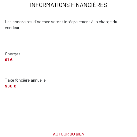
INFORMATIONS FINANCIÈRES
cuisine
m²
Toilettes
m²
Les honoraires d'agence seront intégralement à la charge du
vendeur
garage
m²
cave
m²
terrasse
m²
Charges
91 €
jardin
m²
Taxe foncière annuelle
960 €
AUTOUR DU BIEN