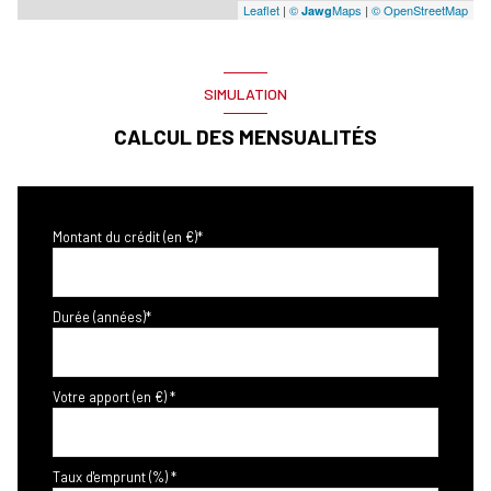
Leaflet
|
©
Maps
|
© OpenStreetMap
Jawg
SIMULATION
CALCUL DES MENSUALITÉS
Montant du crédit (en €)*
Durée (années)*
Votre apport (en €) *
Taux d'emprunt (%) *