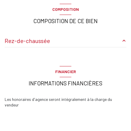
COMPOSITION
COMPOSITION DE CE BIEN
Rez-de-chaussée
Séjour
22 m²
10 m²
FINANCIER
chambre
11 m²
INFORMATIONS FINANCIÈRES
terrasse
9 m²
Les honoraires d'agence seront intégralement à la charge du
vendeur