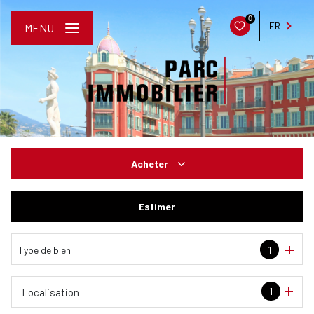
0
FR
MENU
Acheter
De l'ancien
Estimer
De l'immo pro
Type de bien
1
1
Localisation