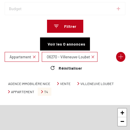
Budget
Filtrer
Voir les
0
annonces
Appartement
06270 - Villeneuve-Loubet
Réinitialiser
4 Pièces
AGENCE IMMOBILIÈRE NICE
VENTE
VILLENEUVE LOUBET
APPARTEMENT
T4
+
−