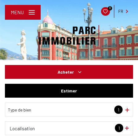
0
FR
MENU
Acheter
De l'ancien
Estimer
De l'immo pro
Type de bien
1
1
Localisation