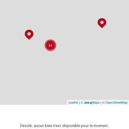
34
Leaflet
|
©
Maps
|
© OpenStreetMap
Jawg
Désolé, aucun bien n'est disponible pour le moment.