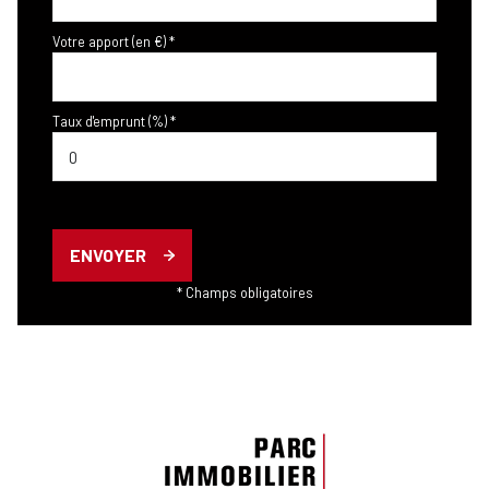
Votre apport (en €) *
Taux d'emprunt (%) *
ENVOYER
* Champs obligatoires