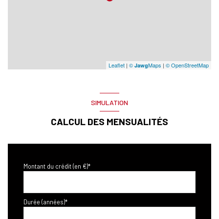
Leaflet
|
©
Maps
|
© OpenStreetMap
Jawg
SIMULATION
CALCUL DES MENSUALITÉS
Montant du crédit (en €)*
Durée (années)*