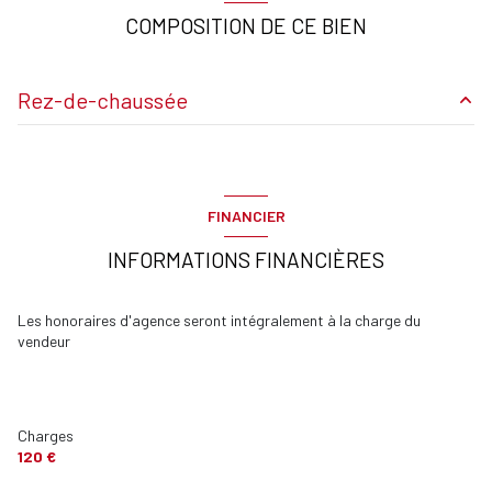
COMPOSITION DE CE BIEN
Rez-de-chaussée
Entrée
m²
m²
FINANCIER
Toilettes
m²
INFORMATIONS FINANCIÈRES
Salle de douche
m²
Placard
m²
Les honoraires d'agence seront intégralement à la charge du
vendeur
terrasse
m²
garage
m²
Charges
120 €