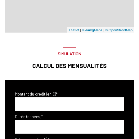
Leaflet
|
©
Maps
|
© OpenStreetMap
Jawg
SIMULATION
CALCUL DES MENSUALITÉS
Montant du crédit (en €)*
Durée (années)*