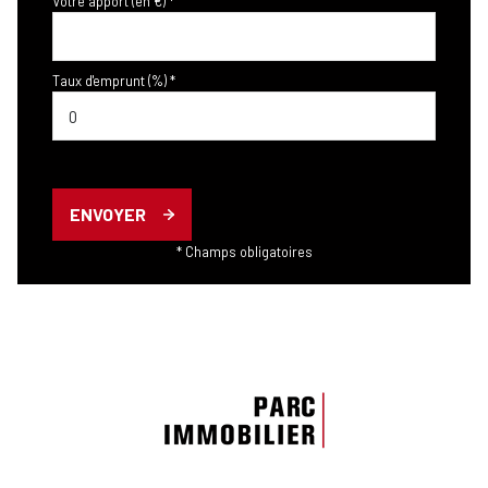
Votre apport (en €) *
Taux d'emprunt (%) *
ENVOYER
* Champs obligatoires