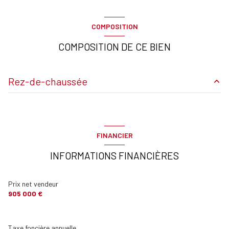
COMPOSITION
COMPOSITION DE CE BIEN
Rez-de-chaussée
Entrée
m²
54 m²
FINANCIER
terrasse
100 m²
INFORMATIONS FINANCIÈRES
Patio
m²
Chambre de maître
m²
Prix net vendeur
905 000 €
chambre
m²
dressing
m²
Taxe foncière annuelle