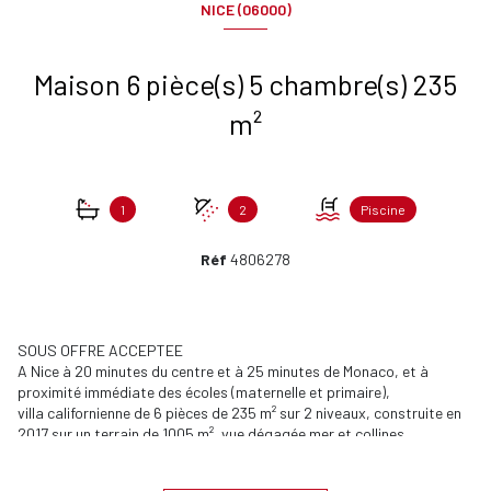
NICE (06000)
Maison 6 pièce(s) 5 chambre(s) 235
m²
1
2
Piscine
Réf
4806278
SOUS OFFRE ACCEPTEE
A Nice à 20 minutes du centre et à 25 minutes de Monaco, et à
proximité immédiate des écoles (maternelle et primaire),
villa californienne de 6 pièces de 235 m² sur 2 niveaux, construite en
2017 sur un terrain de 1005 m², vue dégagée mer et collines
Une piscine (L9m/l4.5m) chauffée, exposée au sud avec pool house,
wc et douche solaire agrémentent le jardin.