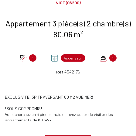
NICE (06200)
Appartement 3 pièce(s) 2 chambre(s)
80.06 m²
1
Ascenseur
1
Réf
4542176
EXCLUSIVITE: 3P TRAVERSANT 80 M2 VUE MER!
*SOUS COMPROMIS*
Vous cherchez un 3 pièces mais en avez assez de visiter des
appartements de 60 m2?
--> Rare sur le marché, GRAND 3p de 80,06 m2 traversant