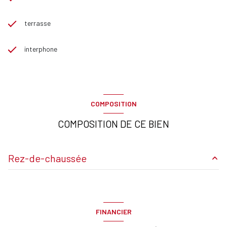
terrasse
interphone
COMPOSITION
COMPOSITION DE CE BIEN
Rez-de-chaussée
Séjour
27.88 m²
8.17 m²
FINANCIER
chambre
12.61 m²