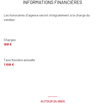
INFORMATIONS FINANCIÈRES
Entrée
9.15 m²
Salle de douche
5.71 m²
Les honoraires d'agence seront intégralement à la charge du
vendeur
terrasse
10.6 m²
cave
m²
Parking intérieur
m²
Charges
168 €
Taxe foncière annuelle
1 108 €
AUTOUR DU BIEN