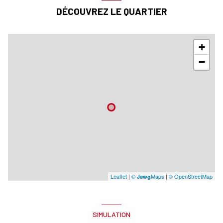
DÉCOUVREZ LE QUARTIER
+
−
Leaflet
|
©
Maps
|
© OpenStreetMap
Jawg
SIMULATION