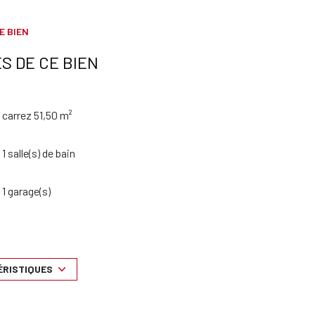
E BIEN
S DE CE BIEN
carrez 51,50 m²
1 salle(s) de bain
1 garage(s)
2ème étage
ascenseur
ÉRISTIQUES
terrasse