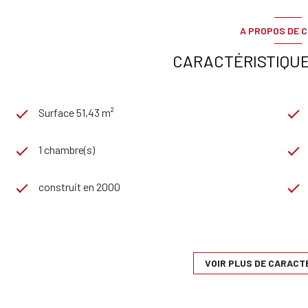
A PROPOS DE C
CARACTÉRISTIQUE
Surface 51,43 m²
1 chambre(s)
construit en 2000
1 niveau(x)
3 étage(s)
VOIR PLUS DE CARACT
vue Dégagée,Collines