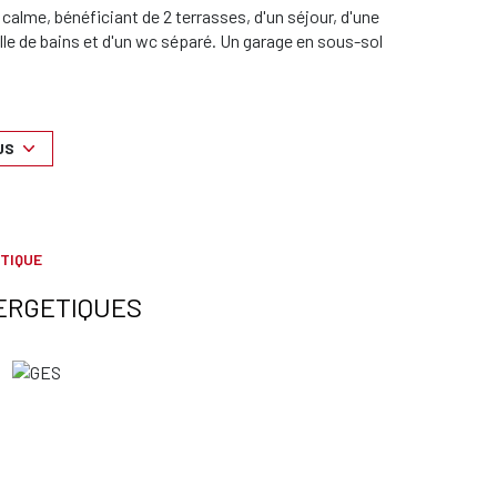
alme, bénéficiant de 2 terrasses, d'un séjour, d'une
le de bains et d'un wc séparé. Un garage en sous-sol
US
8 € et 1094 € (montant estimé des dépenses annuelles
t disponibles sur le site Géorisques :
TIQUE
ERGETIQUES