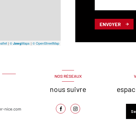
ENVOYER
aflet
|
©
Maps
|
© OpenStreetMap
Jawg
NOS RÉSEAUX
nous suivre
espac
er-nice.com
Se