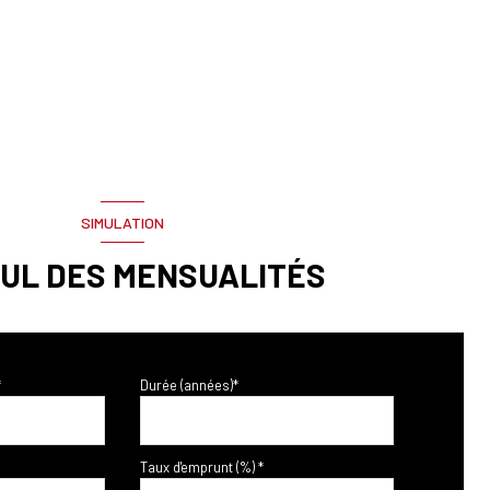
SIMULATION
UL DES MENSUALITÉS
*
Durée (années)*
Taux d'emprunt (%) *