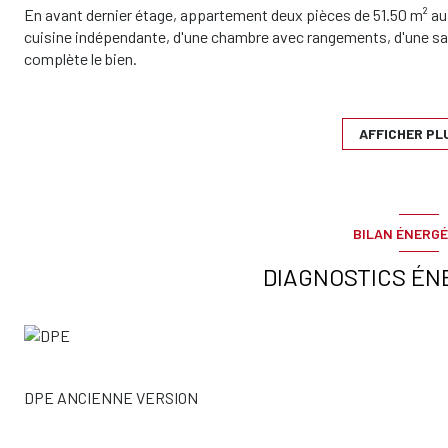
En avant dernier étage, appartement deux pièces de 51.50 m² au c
cuisine indépendante, d'une chambre avec rangements, d'une sal
complète le bien.
Biens soumis au statut de la copropriété.
Nombre de lots : 200.
Charges courantes annuelles : 1 680 euros/an.
AFFICHER PL
Honoraires à la charge du vendeur.
Estimation des coûts annuels d'énergie du logement : entre 80
d'énergie pour un usage standard).
Les informations sur les risques auxquels ce bien est exposé son
BILAN ÉNERGÉ
georisques.gouv.fr
DIAGNOSTICS ÉN
DPE ANCIENNE VERSION