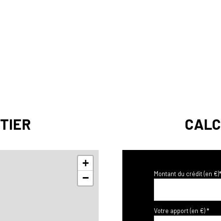
TIER
CALC
+
Montant du crédit (en €)
−
Votre apport (en €) *