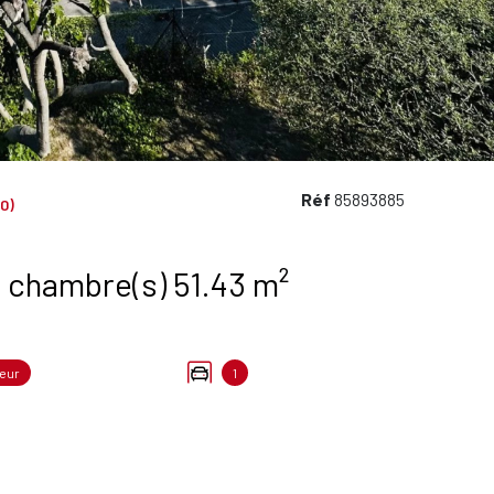
Réf
85893885
0)
Appartement 2 pièce(s) 1 chambre(s) 51.43 m²
eur
1