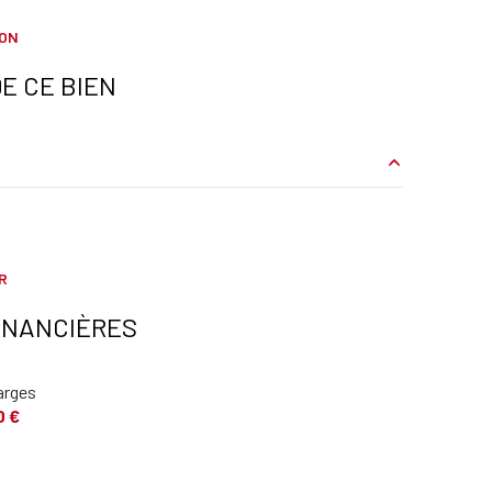
ION
E CE BIEN
m²
m²
R
m²
INANCIÈRES
m²
arges
m²
0 €
m²
m²