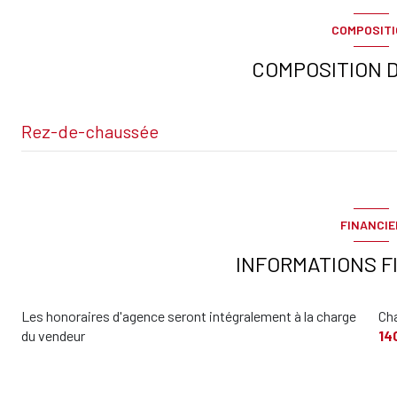
COMPOSIT
interphone
COMPOSITION D
Rez-de-chaussée
Séjour
cuisine
FINANCIE
chambre
INFORMATIONS F
Salle de bains
Les honoraires d'agence seront intégralement à la charge
Ch
Toilettes
du vendeur
14
terrasse
garage