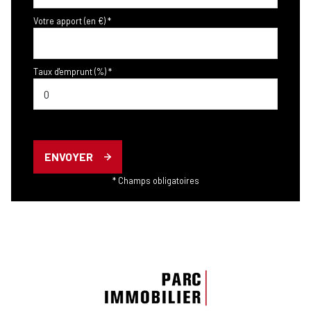
Votre apport (en €) *
Taux d'emprunt (%) *
ENVOYER
* Champs obligatoires