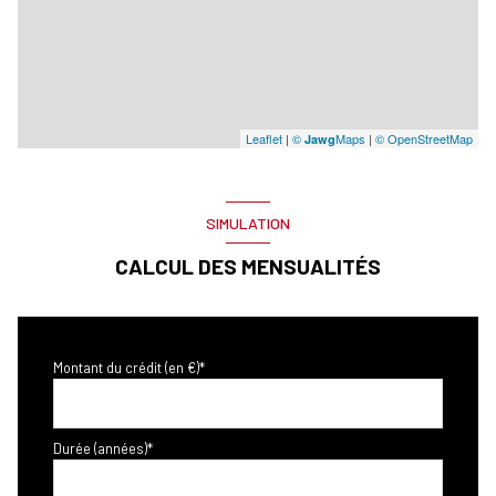
Leaflet
|
©
Maps
|
© OpenStreetMap
Jawg
SIMULATION
CALCUL DES MENSUALITÉS
Montant du crédit (en €)*
Durée (années)*