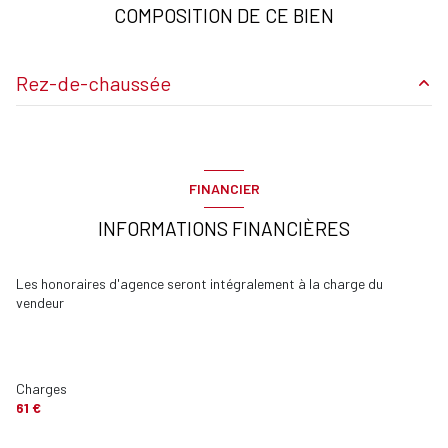
2ème étage
COMPOSITION DE CE BIEN
9 étage(s)
Rez-de-chaussée
ascenseur
Entrée
5.02 m²
vue Vis à vis,Ville
Séjour
19.37 m²
FINANCIER
cuisine
7.48 m²
terrasse
INFORMATIONS FINANCIÈRES
Salle de bains
4.03 m²
interphone
chambre
13.43 m²
Les honoraires d'agence seront intégralement à la charge du
vendeur
Toilettes
1.44 m²
terrasse
11.72 m²
garage
m²
Charges
61 €