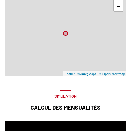
−
Leaflet
|
©
Maps
|
© OpenStreetMap
Jawg
SIMULATION
CALCUL DES MENSUALITÉS