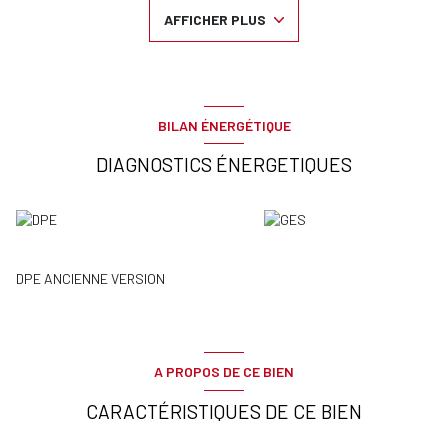
équipée indépendante, salle de bains avec WC, balcon.
AFFICHER PLUS
Une cave en sous sol accompagne le bien.
Chauffage collectif / eau chaude collective
Honoraires charge vendeur.
BILAN ÉNERGÉTIQUE
Copropriété: 40 lots principaux
DIAGNOSTICS ÉNERGETIQUES
Charges annuelles: 1880€
Montant estimé des dépenses annuelles d’énergie pour un usage
standard :
entre 650€ et 950€ /an (abonnement.inclus).
Date de référence des prix de l’énergie pour établir cette estimation :
DPE ANCIENNE VERSION
01/01/2021.
Les informations sur les risques auxquels ce bien est exposé sont
disponibles sur le site: georisques.gouv.fr
A PROPOS DE CE BIEN
CARACTÉRISTIQUES DE CE BIEN