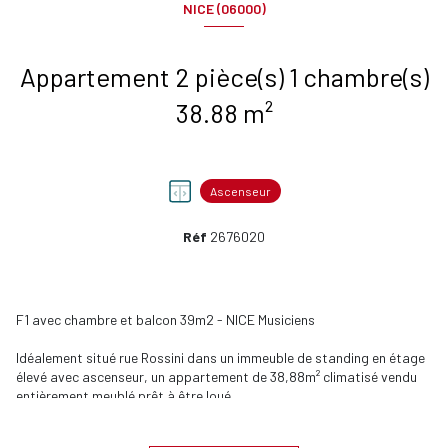
NICE (06000)
Appartement 2 pièce(s) 1 chambre(s)
38.88 m²
Ascenseur
Réf
2676020
F1 avec chambre et balcon 39m2 - NICE Musiciens
Idéalement situé rue Rossini dans un immeuble de standing en étage
élevé avec ascenseur, un appartement de 38,88m² climatisé vendu
entièrement meublé prêt à être loué.
composé d'une entrée avec placard, séjour, coin nuit séparé, cuisine