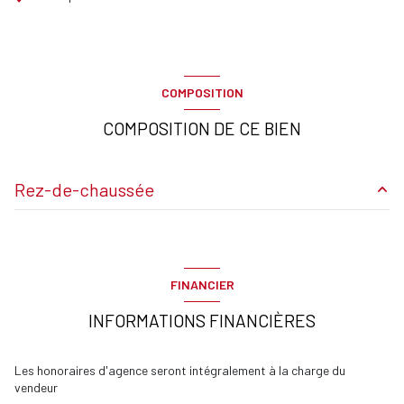
COMPOSITION
COMPOSITION DE CE BIEN
Rez-de-chaussée
Séjour
13.85 m²
cuisine
7.6 m²
FINANCIER
chambre
6.74 m²
INFORMATIONS FINANCIÈRES
Dégagement
3.14 m²
Entrée
3.61 m²
Les honoraires d'agence seront intégralement à la charge du
vendeur