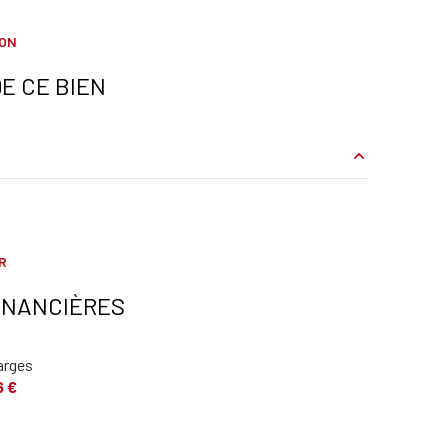
ION
E CE BIEN
25.3 m²
10.7 m²
R
4.9 m²
INANCIÈRES
11.3 m²
arges
6 €