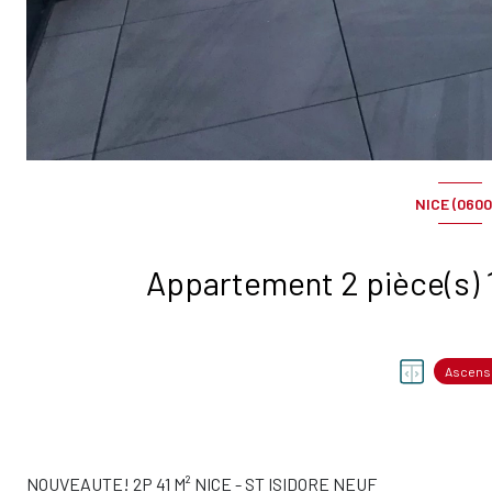
NICE (0600
Ascens
NOUVEAUTE! 2P 41 M² NICE - ST ISIDORE NEUF