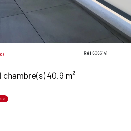
Réf
6066141
0)
Appartement 2 pièce(s) 1 chambre(s) 40.9 m²
eur