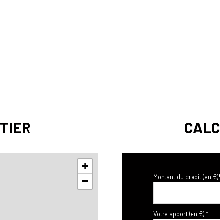
TIER
CALC
+
Montant du crédit (en €)
−
Votre apport (en €) *