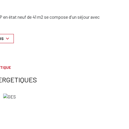
2P en état neuf de 41 m2 se compose d'un séjour avec
d'une belle terrasse d'environ 11m² exposée Est. Cave.
r!
US
es commerces et de l'autoroute, ce bien sera idéal pour
TIQUE
ERGETIQUES