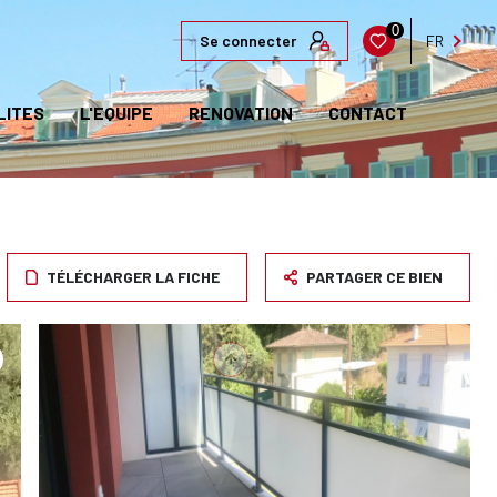
0
Se connecter
FR
LITES
L'EQUIPE
RENOVATION
CONTACT
TÉLÉCHARGER LA FICHE
PARTAGER CE BIEN