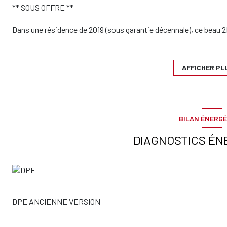
** SOUS OFFRE **
Dans une résidence de 2019 (sous garantie décennale), ce beau 
cuisine ouverte, d'une chambre, d'une salle de bains avec WC et 
Toutes les pièces donnent sur l'extérieur. Aucun travaux à prévoi
AFFICHER PL
Dans un quartier en pleine expansion, à proximité du tramway, d
un premier achat ou un investissement locatif !
Possibilité d'acheter un GARAGE dans la résidence en sus.
BILAN ÉNERGÉ
Bien soumis à la copropriété.
DIAGNOSTICS ÉN
Charges courantes: 1272€/an
Lots: NC
Honoraires à la charge exclusive du vendeur.
DPE ANCIENNE VERSION