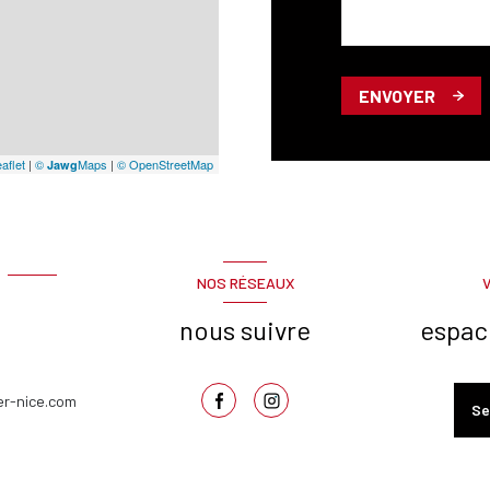
ENVOYER
aflet
|
©
Maps
|
© OpenStreetMap
Jawg
NOS RÉSEAUX
nous suivre
espac
er-nice.com
Se