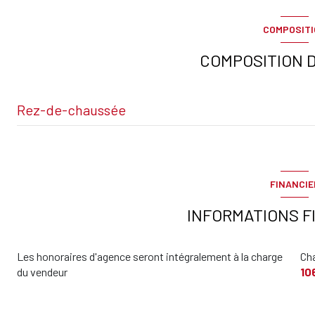
COMPOSIT
COMPOSITION D
Rez-de-chaussée
Salon
chambre
FINANCIE
Salle de bains / toilettes
INFORMATIONS F
terrasse
Les honoraires d'agence seront intégralement à la charge
Ch
du vendeur
10