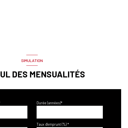
SIMULATION
UL DES MENSUALITÉS
*
Durée (années)*
Taux d'emprunt (%) *