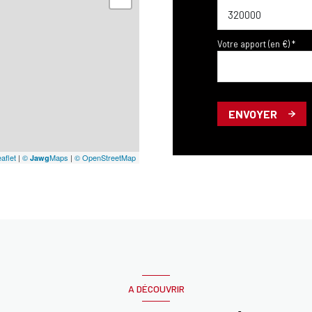
Votre apport (en €) *
ENVOYER
aflet
|
©
Maps
|
© OpenStreetMap
Jawg
A DÉCOUVRIR