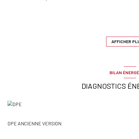
AFFICHER PL
Situé dans le quartier de Cessole disposant de toutes les commod
ce très bel appartement de type quatre pièces, en étage élevé, s
très agréable.
Une fois rénové, ce bien offrira un potentiel d’aménagement par
BILAN ÉNERGÉ
intelligente et modulable. Il dispose d’un agréable balcon ainsi 
dégagée.
DIAGNOSTICS ÉN
Le séjour spacieux et la cuisine indépendante constituent un cad
de convivialité.
L’appartement est niché au sein d’une résidence de grande qual
soigné.
DPE ANCIENNE VERSION
Après quelques travaux de personnalisation, ce bien révélera un 