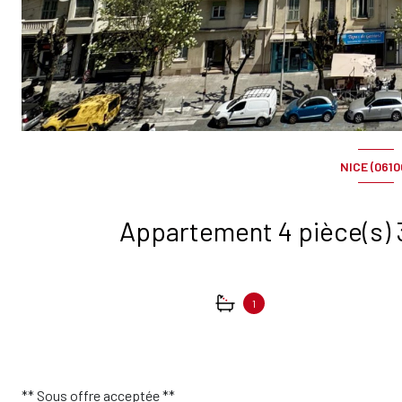
NICE (0610
1
** Sous offre acceptée **