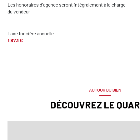
Salle de bains
Les honoraires d'agence seront intégralement à la charge
du vendeur
cave
terrasse
Taxe foncière annuelle
balcon
1 873 €
AUTOUR DU BIEN
DÉCOUVREZ LE QUAR