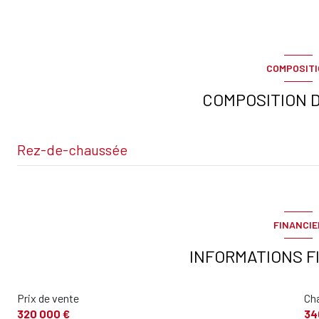
COMPOSIT
COMPOSITION D
Rez-de-chaussée
Salon
chambre
FINANCIE
Entrée
INFORMATIONS F
cuisine
Prix de vente
Ch
Toilettes
320 000 €
34