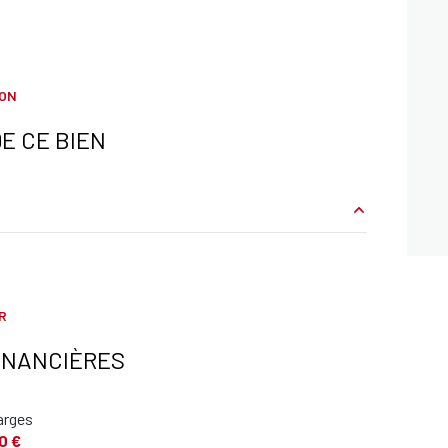
ION
E CE BIEN
m²
m²
R
m²
INANCIÈRES
m²
arges
m²
0 €