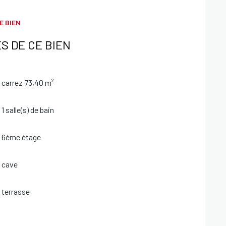
E BIEN
es 340 euros incluant chauffage eau froide et eau
S DE CE BIEN
et 880 € ( Montant estimé des dépenses annuelles
ues auxquels ce bien est exposé sont disponibles sur le
carrez 73,40 m²
1 salle(s) de bain
6ème étage
cave
terrasse