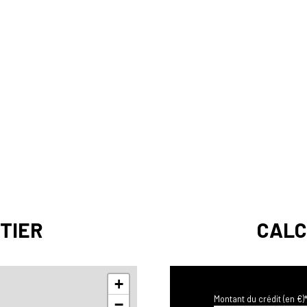
m²
m²
9 m²
m²
TIER
CALC
+
Montant du crédit (en €)
−