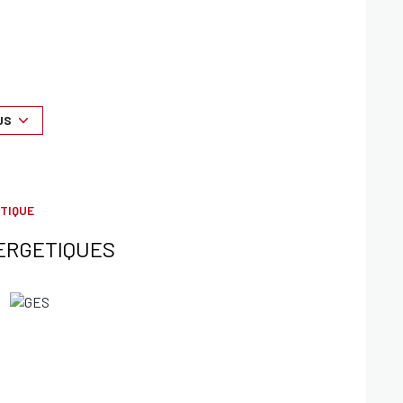
US
ités, au niveau de l’Horloge, sur l’avenue des Platanes,
éduit par sa luminosité remarquable et sa disposition
ticulièrement intéressant grâce à une configuration
TIQUE
que d’une terrasse, offrant une vue exceptionnellement
ERGETIQUES
re de vie idéal pour une famille en quête de confort et
ité, appréciée pour son standing et son environnement
potentiel tout à fait exceptionnel.