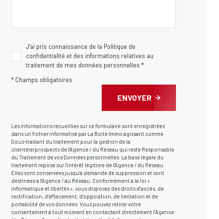
J'ai pris connaissance de la Politique de
confidentialité et des informations relatives au
traitement de mes données personnelles *
* Champs obligatoires
ENVOYER
Les informations recueillies sur ce formulaire sont enregistrées
dans un fichier informatisé par La Boite Immo agissant comme
Sous-traitant du traitement pour la gestion de la
clientèle/prospects de l'Agence / du Réseau qui reste Responsable
du Traitement de vos Données personnelles. La base légale du
traitement repose sur l'intérêt légitime de l'Agence / du Réseau.
Elles sont conservées jusqu'à demande de suppression et sont
destinées à l'Agence / au Réseau. Conformément à la loi «
informatique et libertés », vous disposez des droits d’accès, de
rectification, d’effacement, d’opposition, de limitation et de
portabilité de vos données. Vous pouvez retirer votre
consentement à tout moment en contactant directement l’Agence