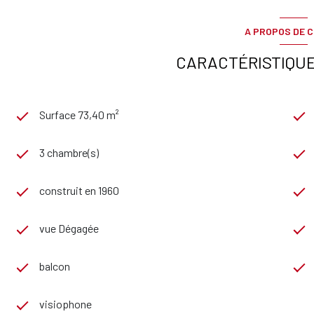
Possibilité achat garage en sous sol en sus
A PROPOS DE C
Soumis au statut de la copropriété. Charges courantes mensuell
CARACTÉRISTIQUE
chaude.
Estimation du coût annuel d'énergie du logement : Entre 640 € 
d'énergie pour un usage standard). Les informations sur les risq
site Géorisques : georisques.gouv.fr
Surface 73,40 m²
3 chambre(s)
construit en 1960
vue Dégagée
balcon
visiophone