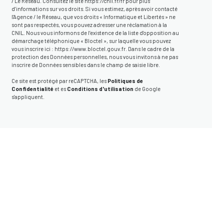
/ Le Réseau. Consultez le site
https://cnil.fr/fr
pour plus
d’informations sur vos droits. Si vous estimez, après avoir contacté
l'Agence / le Réseau, que vos droits « Informatique et Libertés » ne
sont pas respectés, vous pouvez adresser une réclamation à la
CNIL. Nous vous informons de l’existence de la liste d'opposition au
démarchage téléphonique « Bloctel », sur laquelle vous pouvez
vous inscrire ici :
https://www.bloctel.gouv.fr
. Dans le cadre de la
protection des Données personnelles, nous vous invitons à ne pas
inscrire de Données sensibles dans le champ de saisie libre.
Ce site est protégé par reCAPTCHA, les
Politiques de
Confidentialité
et es
Conditions d'utilisation
de Google
s'appliquent.