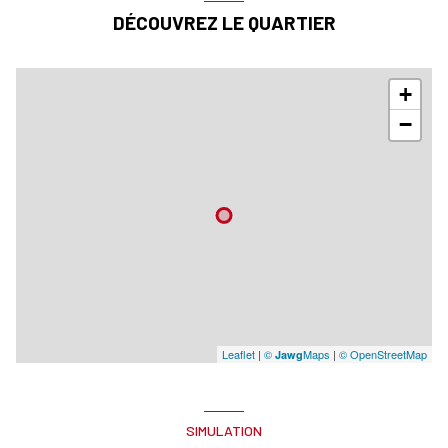
DÉCOUVREZ LE QUARTIER
+
−
Leaflet
|
©
Maps
|
© OpenStreetMap
Jawg
SIMULATION