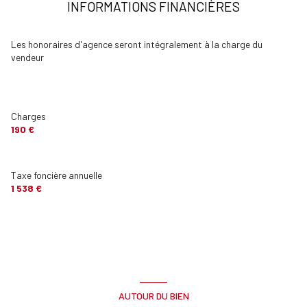
INFORMATIONS FINANCIÈRES
chambre
m²
balcon
5 m²
Les honoraires d'agence seront intégralement à la charge du
vendeur
Charges
190 €
Taxe foncière annuelle
1 538 €
AUTOUR DU BIEN