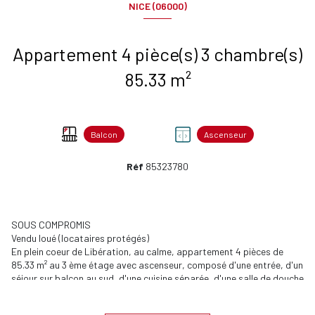
NICE (06000)
Appartement 4 pièce(s) 3 chambre(s)
85.33 m²
Balcon
Ascenseur
Réf
85323780
SOUS COMPROMIS
Vendu loué (locataires protégés)
En plein coeur de Libération, au calme, appartement 4 pièces de
85.33 m² au 3 ème étage avec ascenseur, composé d'une entrée, d'un
séjour sur balcon au sud, d'une cuisine séparée, d'une salle de douche
avec WC et de 3 chambres dont une avec balcon.
Biens soumis au statut de la copropriété.