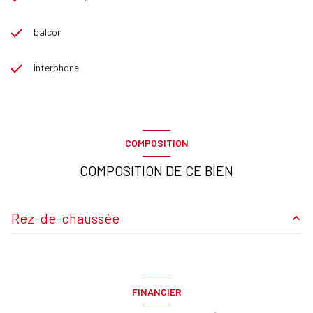
balcon
interphone
COMPOSITION
COMPOSITION DE CE BIEN
Rez-de-chaussée
Séjour
m²
cuisine
m²
FINANCIER
Salle de douche / toilettes
m²