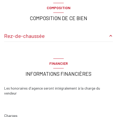
COMPOSITION
COMPOSITION DE CE BIEN
Rez-de-chaussée
Entrée
m²
Séjour
m²
FINANCIER
cuisine
m²
INFORMATIONS FINANCIÈRES
Salle de bains / toilettes
m²
chambre
m²
Les honoraires d'agence seront intégralement à la charge du
vendeur
Charges