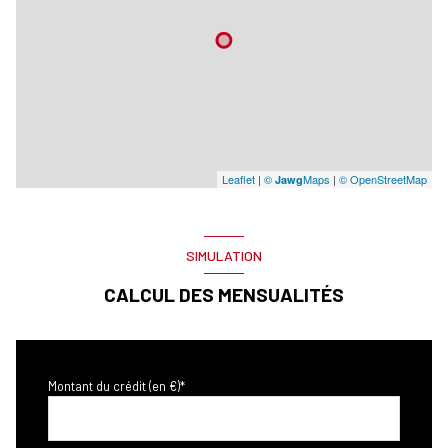
Leaflet
|
©
Maps
|
© OpenStreetMap
Jawg
SIMULATION
CALCUL DES MENSUALITÉS
Montant du crédit (en €)*