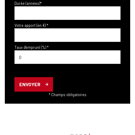
Durée (années)*
Votre apport (en €) *
Taux d'emprunt (%) *
ENVOYER
* Champs obligatoires