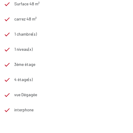
Surface 48 m²
carrez 48 m²
1 chambre(s)
1 niveau(x)
3ème étage
4 étage(s)
vue Dégagée
interphone