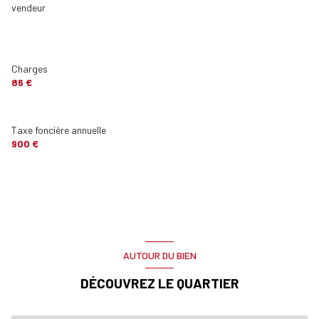
vendeur
cuisine
9.04 m²
Toilettes
1.21 m²
balcon
10.99 m²
Charges
86 €
Taxe foncière annuelle
900 €
AUTOUR DU BIEN
DÉCOUVREZ LE QUARTIER