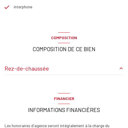
interphone
COMPOSITION
COMPOSITION DE CE BIEN
Rez-de-chaussée
Entrée
9.46 m²
Séjour
17.46 m²
FINANCIER
chambre
15.27 m²
INFORMATIONS FINANCIÈRES
Salle de bains
5.34 m²
dressing
1.06 m²
Les honoraires d'agence seront intégralement à la charge du