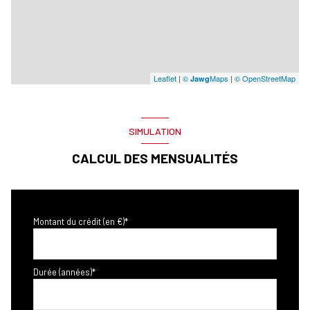
Leaflet
|
©
Maps
|
© OpenStreetMap
Jawg
SIMULATION
CALCUL DES MENSUALITÉS
Montant du crédit (en €)*
Durée (années)*