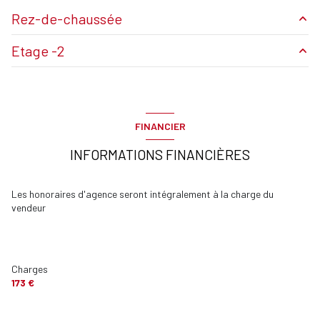
vue Dégagée
Rez-de-chaussée
cave
Etage -2
terrasse
15 m²
balcon
balcon
9 m²
parking
m²
Séjour
m²
terrasse
FINANCIER
Salle de bains
m²
interphone
INFORMATIONS FINANCIÈRES
Entrée
m²
chambre
m²
Les honoraires d'agence seront intégralement à la charge du
vendeur
cuisine
m²
Toilettes
m²
cave
m²
Charges
173 €