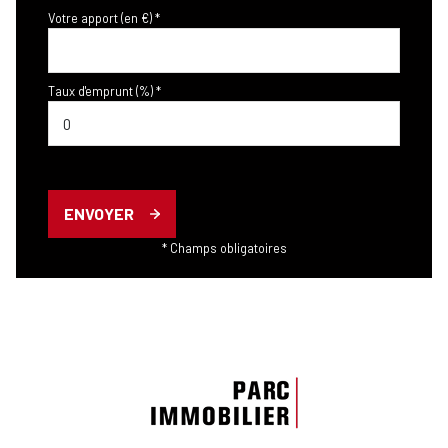
Votre apport (en €) *
Taux d'emprunt (%) *
ENVOYER
* Champs obligatoires