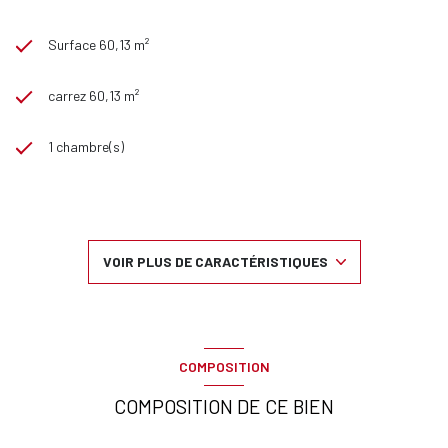
Surface 60,13 m²
carrez 60,13 m²
1 chambre(s)
1 salle(s) de bain
construit en 1970
VOIR PLUS DE CARACTÉRISTIQUES
1 niveau(x)
7 étage(s)
COMPOSITION
ascenseur
COMPOSITION DE CE BIEN