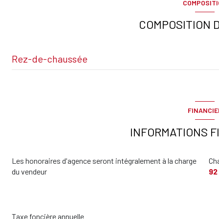
COMPOSIT
COMPOSITION D
Rez-de-chaussée
Entrée
Séjour
FINANCIE
cuisine
INFORMATIONS F
Salle de douche
Les honoraires d'agence seront intégralement à la charge
Ch
Toilettes
du vendeur
92
Placard
terrasse
Taxe foncière annuelle