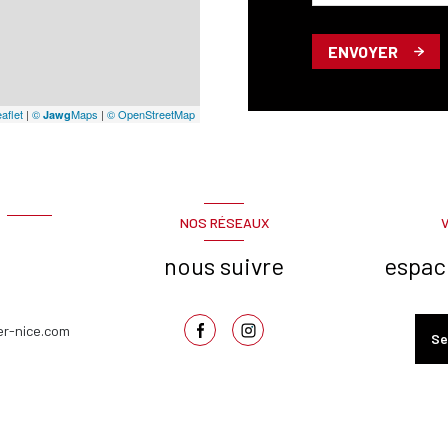
ENVOYER
aflet
|
©
Maps
|
© OpenStreetMap
Jawg
NOS RÉSEAUX
nous suivre
espac
er-nice.com
Se