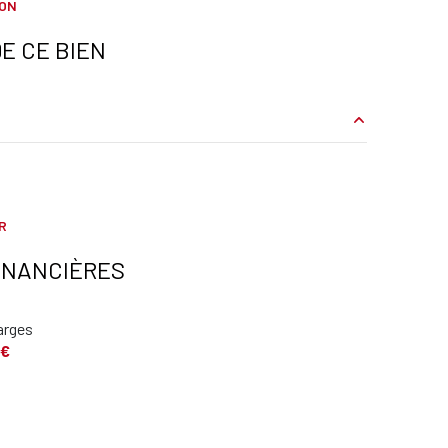
ION
E CE BIEN
4.22 m²
21.69 m²
R
3.95 m²
INANCIÈRES
3.66 m²
arges
1.53 m²
 €
0.69 m²
9 m²