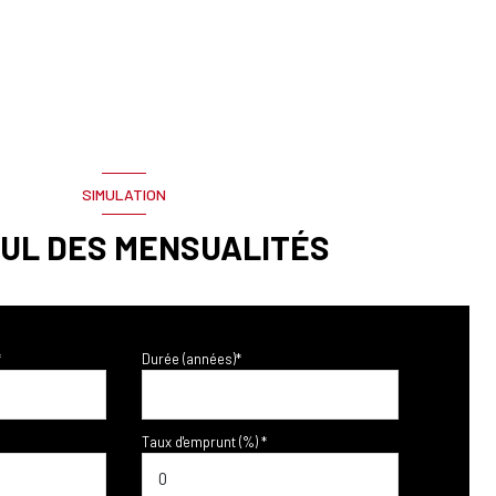
SIMULATION
UL DES MENSUALITÉS
*
Durée (années)*
Taux d'emprunt (%) *