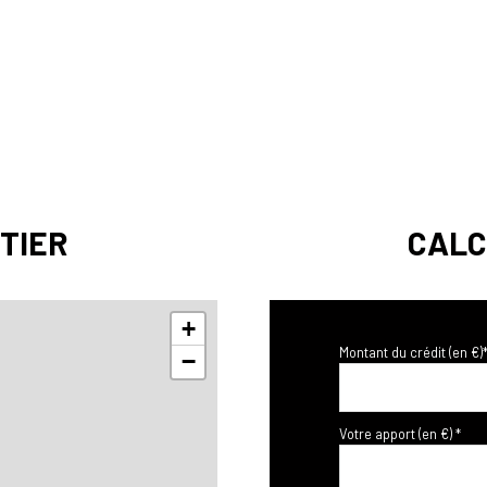
TIER
CALC
+
Montant du crédit (en €)
−
Votre apport (en €) *