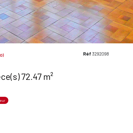
Réf
3292098
0)
Appartement 3 pièce(s) 72.47 m²
eur