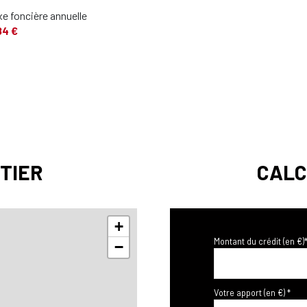
e foncière annuelle
84 €
TIER
CALC
+
Montant du crédit (en €)
−
Votre apport (en €) *