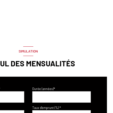
SIMULATION
UL DES MENSUALITÉS
*
Durée (années)*
Taux d'emprunt (%) *