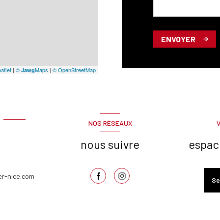
ENVOYER
aflet
|
©
Maps
|
© OpenStreetMap
Jawg
NOS RÉSEAUX
nous suivre
espac
er-nice.com
Se