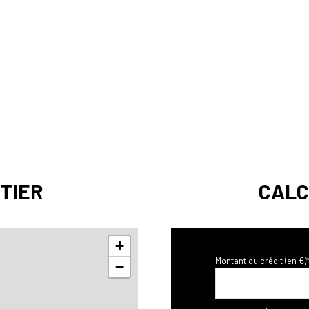
TIER
CALC
+
Montant du crédit (en €)
−