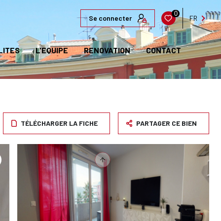
0
Se connecter
FR
LITES
L'EQUIPE
RENOVATION
CONTACT
TÉLÉCHARGER LA FICHE
PARTAGER CE BIEN