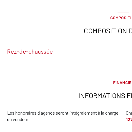
COMPOSIT
COMPOSITION D
Rez-de-chaussée
Entrée
FINANCIE
chambre
INFORMATIONS F
Salle de bains / toilettes
Les honoraires d'agence seront intégralement à la charge
Ch
terrasse
du vendeur
12
Parking intérieur