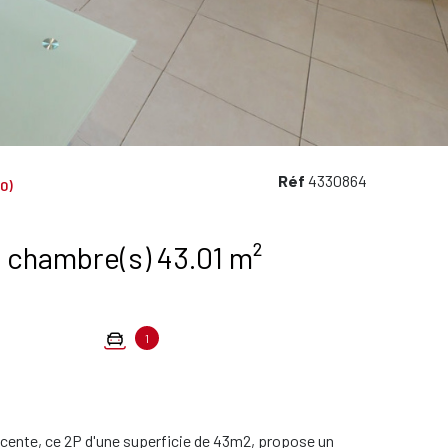
Réf
4330864
0)
Appartement 2 pièce(s) 1 chambre(s) 43.01 m²
1
récente, ce 2P d'une superficie de 43m2, propose un