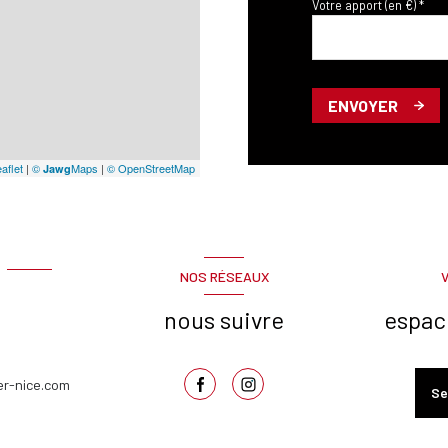
Votre apport (en €) *
ENVOYER
aflet
|
©
Maps
|
© OpenStreetMap
Jawg
NOS RÉSEAUX
nous suivre
espac
er-nice.com
Se