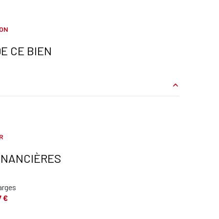
ION
E CE BIEN
8.97 m²
15.14 m²
R
13.3 m²
INANCIÈRES
5.6 m²
arges
25 m²
7 €
m²