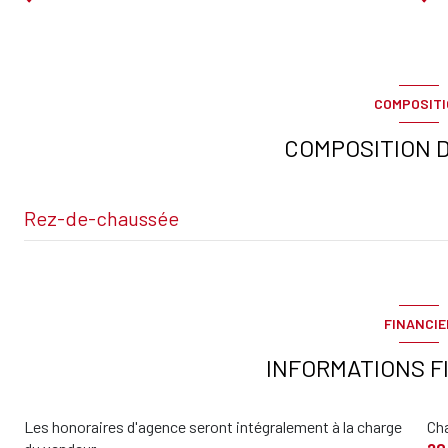
COMPOSIT
COMPOSITION D
Rez-de-chaussée
Entrée
FINANCIE
chambre
INFORMATIONS F
Salle de bains
Les honoraires d'agence seront intégralement à la charge
Ch
Salle de douche