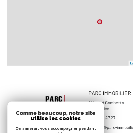
Le
PARC IMMOBILIER
81 bis bd Gambetta
06000
Nice
Comme beaucoup, notre site
utilise les cookies
04 93 96 47 27
contact@parc-immobili
On aimerait vous accompagner pendant