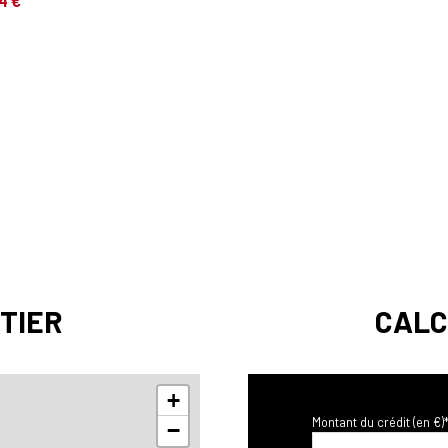
4 €
3.77 m²
1.55 m²
63 m²
280 m²
m²
m²
TIER
CALC
+
Montant du crédit (en €)
−