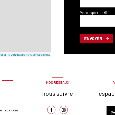
Votre apport (en €) *
ENVOYER
aflet
|
©
Maps
|
© OpenStreetMap
Jawg
NOS RÉSEAUX
nous suivre
espac
er-nice.com
Se