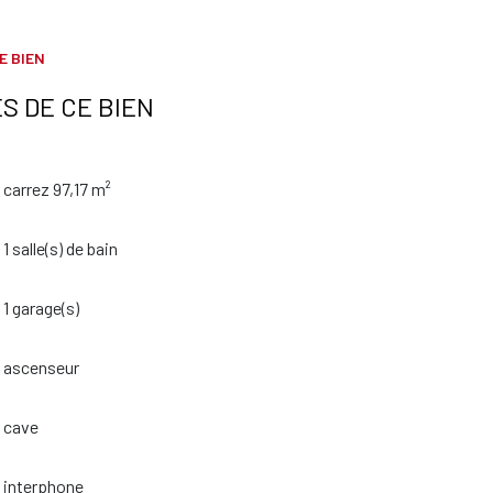
E BIEN
S DE CE BIEN
carrez 97,17 m²
1 salle(s) de bain
1 garage(s)
ascenseur
cave
interphone