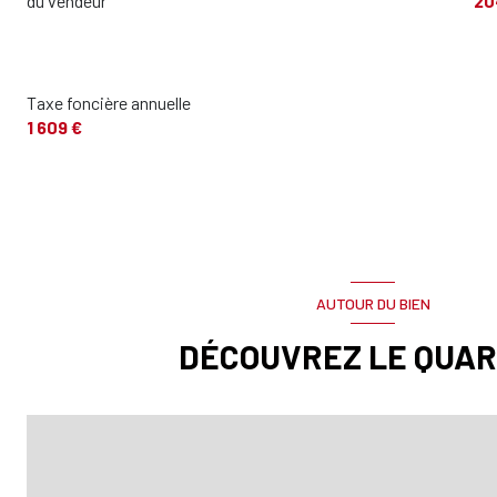
du vendeur
20
Dégagement
Toilettes
Taxe foncière annuelle
terrasse
1 609 €
jardin
garage
cave
AUTOUR DU BIEN
DÉCOUVREZ LE QUAR