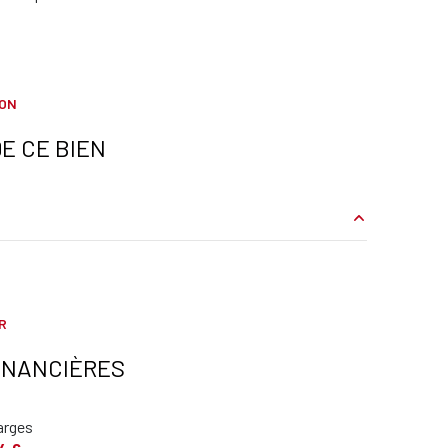
ION
E CE BIEN
5.87 m²
52.84 m²
R
15.27 m²
INANCIÈRES
5.38 m²
arges
2.03 m²