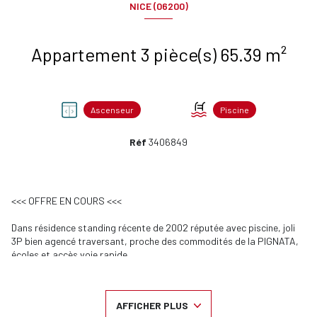
NICE (06200)
Appartement 3 pièce(s) 65.39 m²
Ascenseur
Piscine
Réf
3406849
<<< OFFRE EN COURS <<<
Dans résidence standing récente de 2002 réputée avec piscine, joli
3P bien agencé traversant, proche des commodités de la PIGNATA,
écoles et accès voie rapide.
Nous vous proposons cet appartement trois pièces en rez-de-jardin
surélevé composé d'une entrée, un grand séjour lumineux avec sa
AFFICHER PLUS
grande baie vitrée donnant sur terrasse et jardin de 44m2 expo SUD