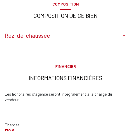
COMPOSITION
exposition Sud-Ouest
COMPOSITION DE CE BIEN
2ème étage
Rez-de-chaussée
4 étage(s)
Séjour
30.35 m²
vue Dégagée
chambre
10 m²
FINANCIER
terrasse
m²
cave
INFORMATIONS FINANCIÈRES
Salle de bains
m²
terrasse
cave
m²
Les honoraires d'agence seront intégralement à la charge du
vendeur
Parking extérieur
m²
interphone
accès handicapé
Charges
170 €