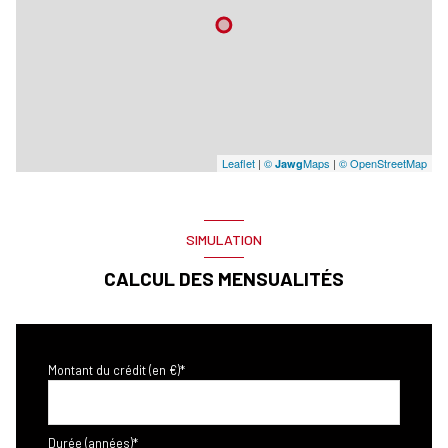
Leaflet
|
©
Maps
|
© OpenStreetMap
Jawg
SIMULATION
CALCUL DES MENSUALITÉS
Montant du crédit (en €)*
Durée (années)*