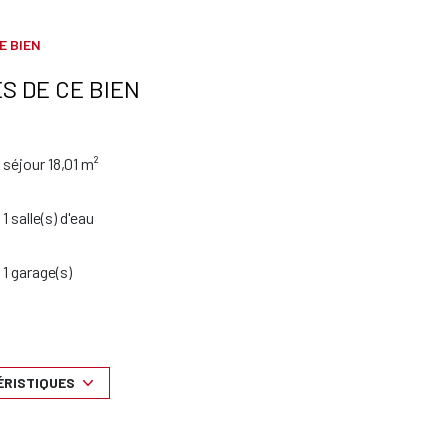
E BIEN
S DE CE BIEN
séjour 18,01 m²
1 salle(s) d'eau
1 garage(s)
4ème étage
ascenseur
ÉRISTIQUES
cave