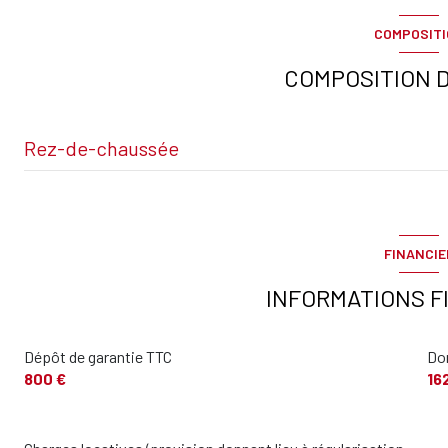
COMPOSIT
terrasse
COMPOSITION D
Rez-de-chaussée
Entrée
Séjour
FINANCIE
cuisine
INFORMATIONS F
chambre
Dépôt de garantie TTC
Don
Salle de douche
800 €
16
Toilettes
terrasse