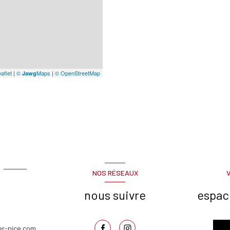
aflet
|
©
Maps
|
© OpenStreetMap
Jawg
NOS RÉSEAUX
nous suivre
espac
er-nice.com