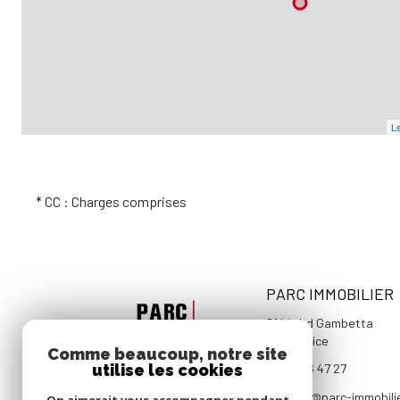
Le
* CC : Charges comprises
PARC IMMOBILIER
81 bis bd Gambetta
06000
Nice
Comme beaucoup, notre site
utilise les cookies
04 93 96 47 27
contact@parc-immobili