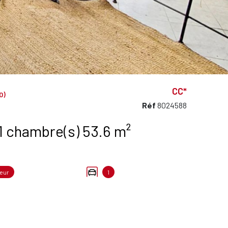
CC*
0)
Réf
8024588
Appartement 2 pièce(s) 1 chambre(s) 53.6 m²
eur
1