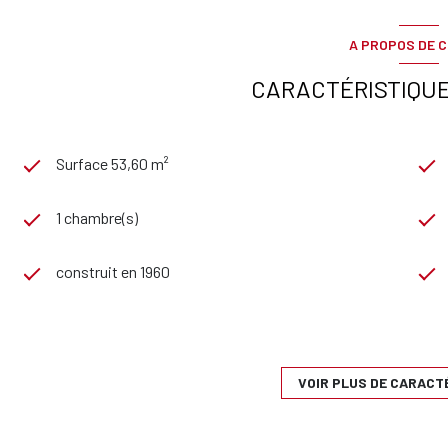
A PROPOS DE C
CARACTÉRISTIQUE
Surface 53,60 m²
1 chambre(s)
construit en 1960
exposition Sud
6 étage(s)
VOIR PLUS DE CARACT
vue Dégagée,Mer,Verdure