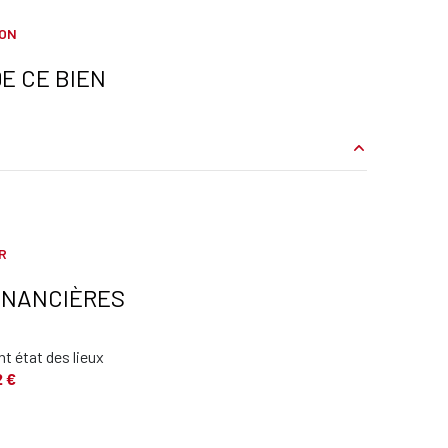
ION
interphone
E CE BIEN
8.91 m²
18.01 m²
R
7.5 m²
INANCIÈRES
12.06 m²
t état des lieux
6.02 m²
2 €
1.1 m²
8.7 m²