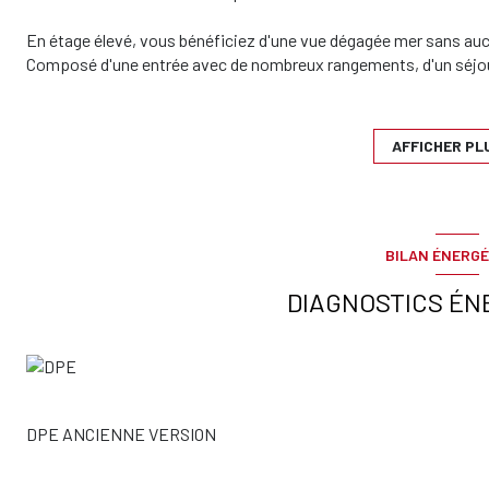
En étage élevé, vous bénéficiez d'une vue dégagée mer sans auc
Composé d'une entrée avec de nombreux rangements, d'un séjour
indépendante aménagée et équipée (plaques électriques, hottes, 
chambre avec placards, salle de douche et wc indépendants.
AFFICHER PL
Cave et garage.
Appartement disponible à partir du 1/02/2023
BILAN ÉNERGÉ
Loyer: 950€ par mois charges comprises dont 150 € de provision
Dépôt de garantie: 800€
DIAGNOSTICS ÉN
honoraires charge locataire: 702€ TTC dont 162€ pour l'état des 
Dossier complet demandé avant chaque visites.
DPE ANCIENNE VERSION