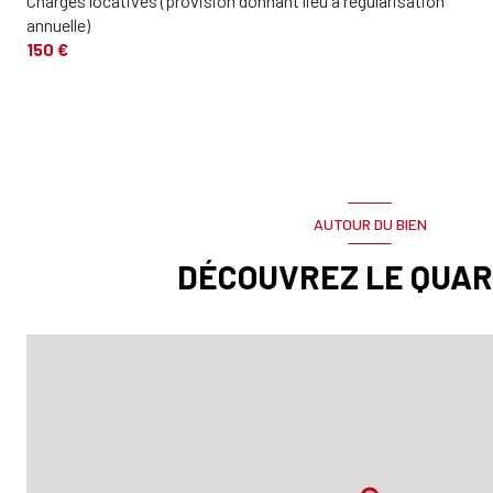
Charges locatives (provision donnant lieu à régularisation
annuelle)
cave
150 €
garage
AUTOUR DU BIEN
DÉCOUVREZ LE QUAR