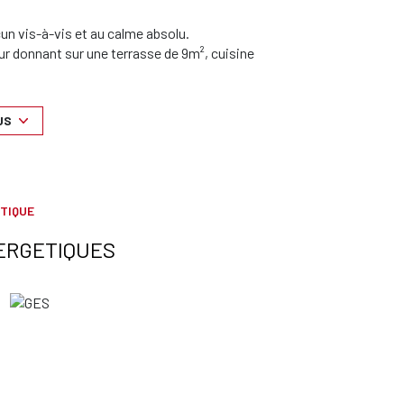
un vis-à-vis et au calme absolu.
 donnant sur une terrasse de 9m², cuisine
four, micro ondes, cafetière, frigo), une grande
US
TIQUE
 pour charges - régularisation annuelle.
ERGETIQUES
lieux.