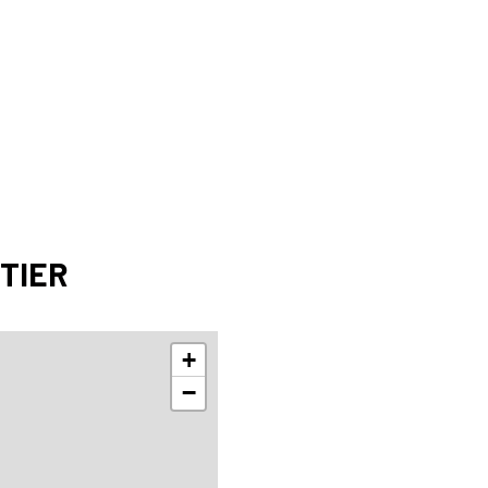
8.93 m²
m²
TIER
+
−