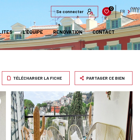
0
Se connecter
FR
LITES
L'EQUIPE
RENOVATION
CONTACT
TÉLÉCHARGER LA FICHE
PARTAGER CE BIEN